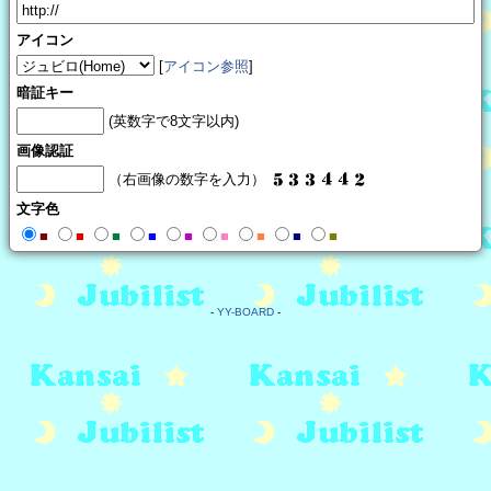
アイコン
[
アイコン参照
]
暗証キー
(英数字で8文字以内)
画像認証
（右画像の数字を入力）
文字色
■
■
■
■
■
■
■
■
■
-
YY-BOARD
-