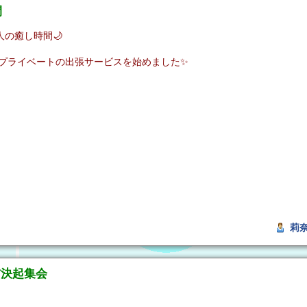
間
の癒し時間🌙
プライベートの出張サービスを始めました✨
莉
幕前決起集会