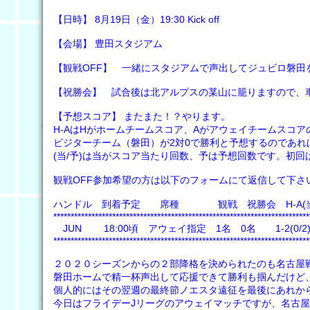
【日時】 8月19日（金）19:30 Kick off
【会場】 豊田スタジアム
【観戦OFF】 一緒にスタジアムで声出してジュビロ磐田
【祝勝会】 試合後は北アルプスの某山に籠りますので、
【予想スコア】 またまた！？やります。
H-AはHがホームチームスコア、Aがアウェイチームスコア
ビジターチーム（磐田）が2対0で勝利と予想するのであれば
(当/予)は当がスコア当たり回数、予は予想回数です。初回は
観戦OFF参加希望の方は以下のフォームにて返信して下さ
ハンドル 到着予定 席種 観戦 祝勝会 H-A(当
**************************************************************************
JUN 18:00頃 アウェイ指定 1名 0名 1-2(0
**************************************************************************
２０２０シーズンからの２部降格を決められたのも名古屋
磐田ホームで精一杯声出して応援できて勝利も掴んだけど
個人的にはその翌週の最終節ノエスタ遠征を最後にあれか
今日はフライデーJリーグのアウェイマッチですが、名古