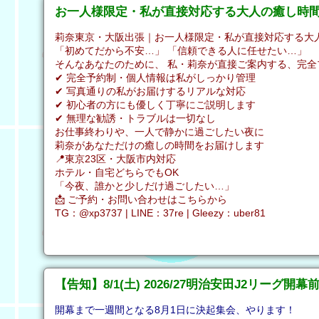
お一人様限定・私が直接対応する大人の癒し時
莉奈東京・大阪出張｜お一人様限定・私が直接対応する大人
「初めてだから不安…」 「信頼できる人に任せたい…」
そんなあなたのために、 私・莉奈が直接ご案内する、完全
✔ 完全予約制・個人情報は私がしっかり管理
✔ 写真通りの私がお届けするリアルな対応
✔ 初心者の方にも優しく丁寧にご説明します
✔ 無理な勧誘・トラブルは一切なし
お仕事終わりや、一人で静かに過ごしたい夜に
莉奈があなただけの癒しの時間をお届けします
📍東京23区・大阪市内対応
ホテル・自宅どちらでもOK
「今夜、誰かと少しだけ過ごしたい…」
📩 ご予約・お問い合わせはこちらから
TG：@xp3737 | LINE：37re | Gleezy：uber81
【告知】8/1(土) 2026/27明治安田J2リーグ開
開幕まで一週間となる8月1日に決起集会、やります！