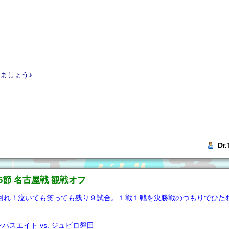
ましょう♪
Dr
26節 名古屋戦 観戦オフ
回れ！泣いても笑っても残り９試合。１戦１戦を決勝戦のつもりでひた
パスエイト vs. ジュビロ磐田