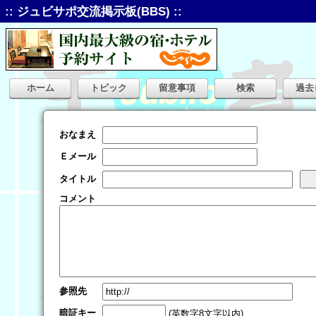
:: ジュビサポ交流掲示板(BBS) ::
ホーム
トピック
留意事項
検索
過去
おなまえ
Ｅメール
タイトル
コメント
参照先
暗証キー
(英数字8文字以内)