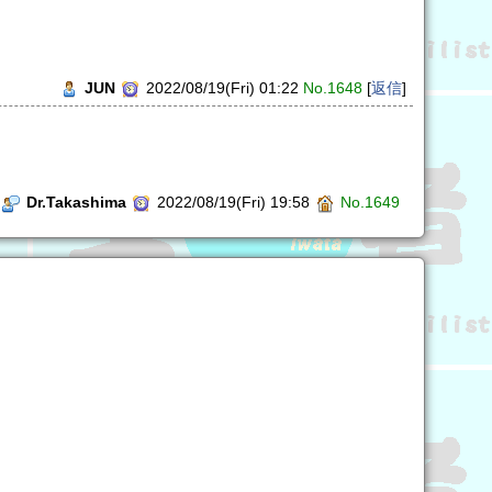
JUN
2022/08/19(Fri) 01:22
No.1648
[
返信
]
Dr.Takashima
2022/08/19(Fri) 19:58
No.1649