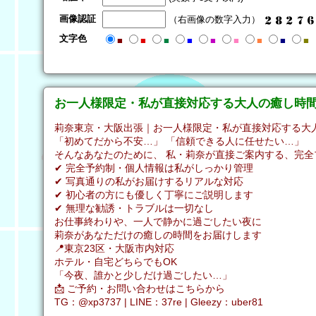
画像認証
（右画像の数字入力）
文字色
■
■
■
■
■
■
■
■
■
お一人様限定・私が直接対応する大人の癒し時
莉奈東京・大阪出張｜お一人様限定・私が直接対応する大人
「初めてだから不安…」 「信頼できる人に任せたい…」
そんなあなたのために、 私・莉奈が直接ご案内する、完全
✔ 完全予約制・個人情報は私がしっかり管理
✔ 写真通りの私がお届けするリアルな対応
✔ 初心者の方にも優しく丁寧にご説明します
✔ 無理な勧誘・トラブルは一切なし
お仕事終わりや、一人で静かに過ごしたい夜に
莉奈があなただけの癒しの時間をお届けします
📍東京23区・大阪市内対応
ホテル・自宅どちらでもOK
「今夜、誰かと少しだけ過ごしたい…」
📩 ご予約・お問い合わせはこちらから
TG：@xp3737 | LINE：37re | Gleezy：uber81