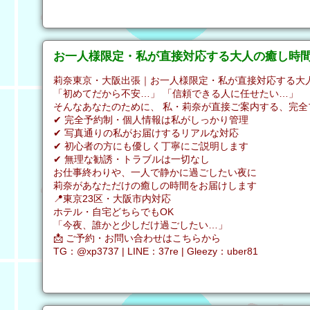
お一人様限定・私が直接対応する大人の癒し時
莉奈東京・大阪出張｜お一人様限定・私が直接対応する大人
「初めてだから不安…」 「信頼できる人に任せたい…」
そんなあなたのために、 私・莉奈が直接ご案内する、完全
✔ 完全予約制・個人情報は私がしっかり管理
✔ 写真通りの私がお届けするリアルな対応
✔ 初心者の方にも優しく丁寧にご説明します
✔ 無理な勧誘・トラブルは一切なし
お仕事終わりや、一人で静かに過ごしたい夜に
莉奈があなただけの癒しの時間をお届けします
📍東京23区・大阪市内対応
ホテル・自宅どちらでもOK
「今夜、誰かと少しだけ過ごしたい…」
📩 ご予約・お問い合わせはこちらから
TG：@xp3737 | LINE：37re | Gleezy：uber81