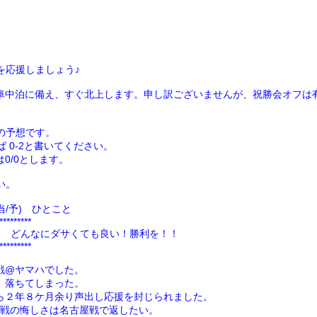
を応援しましょう♪
車中泊に備え、すぐ北上します。申し訳ございませんが、祝勝会オフは
の予想です。
 0-2と書いてください。
0/0とします。
い。
/予) ひとこと
*********
/2) どんなにダサくても良い！勝利を！！
*********
戦@ヤマハでした。
、落ちてしまった。
ら２年８ケ月余り声出し応援を封じられました。
屋戦の悔しさは名古屋戦で返したい。