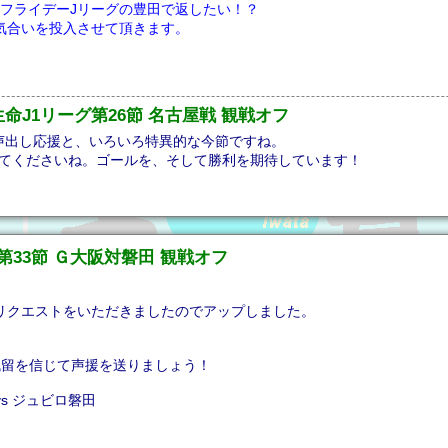
フライデーJリーグの豊田で返したい！？
気合いを投入させて頂きます。
安田生命J1リーグ第26節 名古屋戦 観戦オフ
声出し応援と、いろいろ特異的な今節ですね。
てくださいね。ゴールを、そして勝利を期待しています！
ーグ第33節 Ｇ大阪対磐田 観戦オフ
リクエストをいただきましたのでアップしました。
残留を信じて声援を送りましょう！
vs ジュビロ磐田