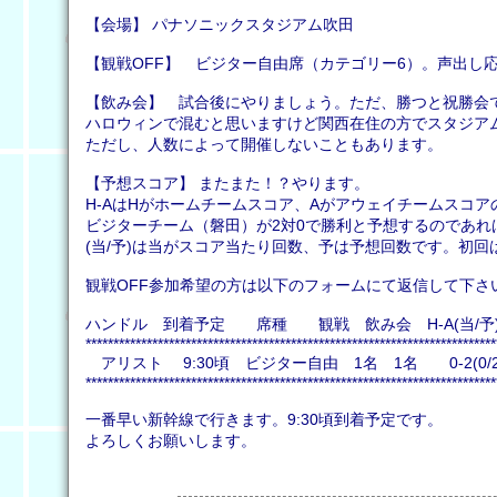
【会場】 パナソニックスタジアム吹田
【観戦OFF】 ビジター自由席（カテゴリー6）。声出し
【飲み会】 試合後にやりましょう。ただ、勝つと祝勝会
ハロウィンで混むと思いますけど関西在住の方でスタジア
ただし、人数によって開催しないこともあります。
【予想スコア】 またまた！？やります。
H-AはHがホームチームスコア、Aがアウェイチームスコア
ビジターチーム（磐田）が2対0で勝利と予想するのであれば
(当/予)は当がスコア当たり回数、予は予想回数です。初回は
観戦OFF参加希望の方は以下のフォームにて返信して下さ
ハンドル 到着予定 席種 観戦 飲み会 H-A(当/予
**************************************************************************
アリスト 9:30頃 ビジター自由 1名 1名 0-2(0
**************************************************************************
一番早い新幹線で行きます。9:30頃到着予定です。
よろしくお願いします。