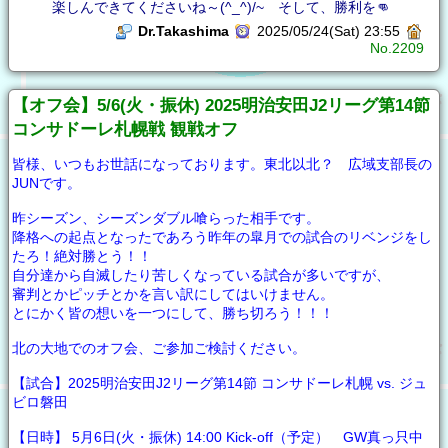
楽しんできてくださいね～(^_^)/~ そして、勝利を👊
Dr.Takashima
2025/05/24(Sat) 23:55
No.2209
【オフ会】5/6(火・振休) 2025明治安田J2リーグ第14節
コンサドーレ札幌戦 観戦オフ
皆様、いつもお世話になっております。東北以北？ 広域支部長の
JUNです。
昨シーズン、シーズンダブル喰らった相手です。
降格への起点となったであろう昨年の皐月での試合のリベンジをし
たろ！絶対勝とう！！
自分達から自滅したり苦しくなっている試合が多いですが、
審判とかピッチとかを言い訳にしてはいけません。
とにかく皆の想いを一つにして、勝ち切ろう！！！
北の大地でのオフ会、ご参加ご検討ください。
【試合】2025明治安田J2リーグ第14節 コンサドーレ札幌 vs. ジュ
ビロ磐田
【日時】 5月6日(火・振休) 14:00 Kick-off（予定） GW真っ只中