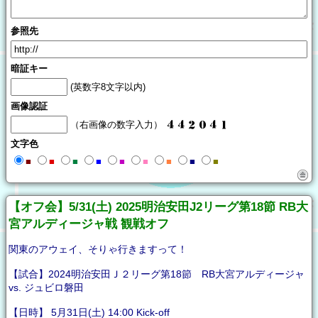
参照先
暗証キー
(英数字8文字以内)
画像認証
（右画像の数字入力）
文字色
■
■
■
■
■
■
■
■
■
【オフ会】5/31(土) 2025明治安田J2リーグ第18節 RB大
宮アルディージャ戦 観戦オフ
関東のアウェイ、そりゃ行きますって！
【試合】2024明治安田Ｊ２リーグ第18節 RB大宮アルディージャ
vs. ジュビロ磐田
【日時】 5月31日(土) 14:00 Kick-off