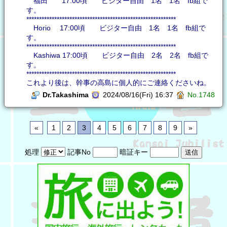
福田 17:00頃 ビジター自由 1名 1名 fb組で
す。
***********************************************************
Horio 17:00頃 ビジター自由 1名 1名 fb組で
す。
***********************************************************
Kashiwa 17:00頃 ビジター自由 2名 2名 fb組で
す。
***********************************************************
これより後は、幹事の高島に個人的にご連絡くださいね。
Dr.Takashima
2024/08/16(Fri) 16:37
No.1748
«
1
2
3
4
5
6
7
8
9
»
処理
記事No
暗証キー