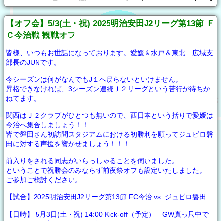
【オフ会】5/3(土・祝) 2025明治安田J2リーグ第13節 Ｆ
Ｃ今治戦 観戦オフ
皆様、いつもお世話になっております。愛媛＆水戸＆東北 広域支
部長のJUNです。
今シーズンは何がなんでもJ１へ戻らないといけません。
昇格できなければ、3シーズン連続Ｊ２リーグという苦行が待ちか
ねてます。
関西はＪ２クラブがひとつも無いので、西日本という括りで愛媛は
今治へ集合しましょう！！
皆で磐田さん初訪問スタジアムにおける初勝利を願ってジュビロ磐
田に対する声援を響かせましょう！！！
前入りをされる同志がいらっしゃることを伺いました。
ということで祝勝会のみならず前夜祭オフも設定いたしました。
ご参加ご検討ください。
【試合】2025明治安田J2リーグ第13節 FC今治 vs. ジュビロ磐田
【日時】 5月3日(土・祝) 14:00 Kick-off（予定） GW真っ只中で