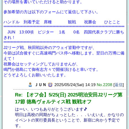
その場所を書いていただけると助かります。
参加希望の方は以下のフォームにて返信して下さい。
ハンドル 到着予定 席種 観戦 祝勝会 ひとこと
************************************************************************************
JUN 13:00頃 ビジター 1名 0名 四国代表クラブに勝ち
きれ！
************************************************************************************
J2リーグ戦、秋田戦以外のアウェイ皆勤中ですが、
今節は試合後すぐに高速鳴門バス停へ移動します。翌日の万博に備
えて！
祝勝会はセッティングしておりませんが、
鳴門か徳島にて御有志方々で開催頂けると幸いです。
どうぞよろしくお願いいたします。
ＪＵＮ
2025/05/24(Sat) 14:19
No.2208
[
返信
]
Re: 【オフ会】5/25(日) 2025明治安田J2リーグ第
17節 徳島ヴォルティス戦 観戦オフ
はーい、いつもありがとうございます🎵
明日は高校の同期がちょっとした．．．いえいえ、かなりの
イベントの実行委員長ということで、新宿に向かう予定で
す。