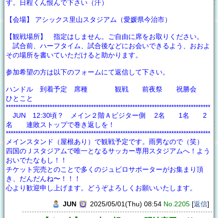
す。日程くん恨んで下さい（汗）
【会場】 アシックス里山スタジアム（愛媛県今治市）
【観戦場所】 指定はしません。ご自由に席をお取りください。
試合前、ハーフタイム、試合後などにお会いできるよう、おおよ
その場所を書いていただけると助かります。
参加希望の方は以下のフォームにて返信して下さい。
ハンドル 到着予定 席種 観戦 前夜祭 祝勝会
ひとこと
************************************************************************************
JUN 12:30頃？ メイン２階Ａビジター側 2名 1名 2
名 連敗ストップで巻き返しを！
************************************************************************************
メインスタンド（屋根あり）で観戦予定です。雨男なので（笑）
四国のＪスタジアムで唯一となるサッカー専用スタジアムへ！よう
おいでたなもし！！
チケット完売とのことで多くのジュビロサポーターがお集まり頂
き、だんだんね〜！！！
心より歓迎申し上げます。どうぞよろしくお願いいたします。
JUN
2025/05/01(Thu) 08:54
No.2205
[
返信
]