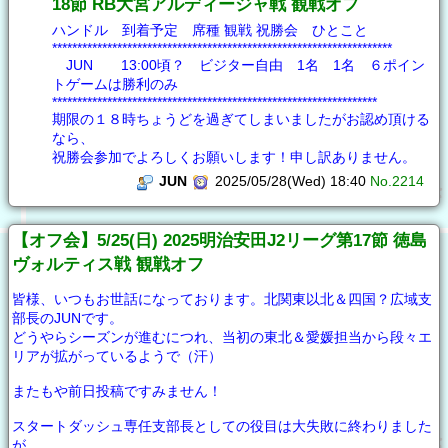
18節 RB大宮アルディージャ戦 観戦オフ
ハンドル 到着予定 席種 観戦 祝勝会 ひとこと
********************************************************************
JUN 13:00頃？ ビジター自由 1名 1名 ６ポイン
トゲームは勝利のみ
*****************************************************************
期限の１８時ちょうどを過ぎてしまいましたがお認め頂ける
なら、
祝勝会参加でよろしくお願いします！申し訳ありません。
JUN
2025/05/28(Wed) 18:40
No.2214
【オフ会】5/25(日) 2025明治安田J2リーグ第17節 徳島
ヴォルティス戦 観戦オフ
皆様、いつもお世話になっております。北関東以北＆四国？広域支
部長のJUNです。
どうやらシーズンが進むにつれ、当初の東北＆愛媛担当から段々エ
リアが拡がっているようで（汗）
またもや前日投稿ですみません！
スタートダッシュ専任支部長としての役目は大失敗に終わりました
が、