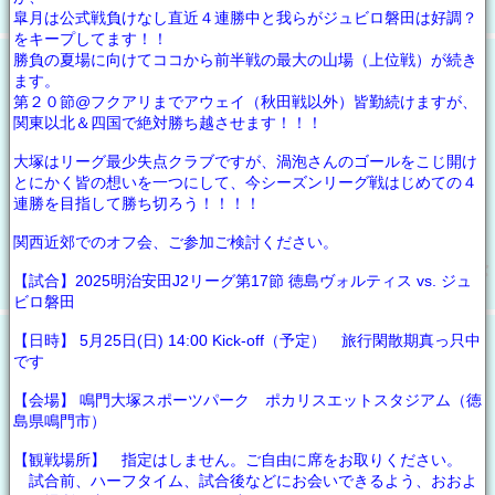
皐月は公式戦負けなし直近４連勝中と我らがジュビロ磐田は好調？
をキープしてます！！
勝負の夏場に向けてココから前半戦の最大の山場（上位戦）が続き
ます。
第２０節@フクアリまでアウェイ（秋田戦以外）皆勤続けますが、
関東以北＆四国で絶対勝ち越させます！！！
大塚はリーグ最少失点クラブですが、渦泡さんのゴールをこじ開け
とにかく皆の想いを一つにして、今シーズンリーグ戦はじめての４
連勝を目指して勝ち切ろう！！！！
関西近郊でのオフ会、ご参加ご検討ください。
【試合】2025明治安田J2リーグ第17節 徳島ヴォルティス vs. ジュ
ビロ磐田
【日時】 5月25日(日) 14:00 Kick-off（予定） 旅行閑散期真っ只中
です
【会場】 鳴門大塚スポーツパーク ポカリスエットスタジアム（徳
島県鳴門市）
【観戦場所】 指定はしません。ご自由に席をお取りください。
試合前、ハーフタイム、試合後などにお会いできるよう、おおよ