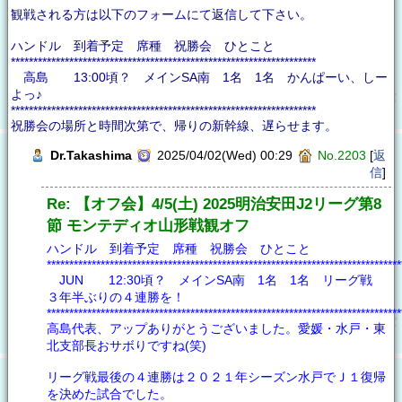
観戦される方は以下のフォームにて返信して下さい。
ハンドル 到着予定 席種 祝勝会 ひとこと
********************************************************************
高島 13:00頃？ メインSA南 1名 1名 かんぱーい、しー
よっ♪
********************************************************************
祝勝会の場所と時間次第で、帰りの新幹線、遅らせます。
Dr.Takashima
2025/04/02(Wed) 00:29
No.2203
[
返
信
]
Re: 【オフ会】4/5(土) 2025明治安田J2リーグ第8
節 モンテディオ山形戦観オフ
ハンドル 到着予定 席種 祝勝会 ひとこと
*******************************************************************************
JUN 12:30頃？ メインSA南 1名 1名 リーグ戦
３年半ぶりの４連勝を！
*******************************************************************************
高島代表、アップありがとうございました。愛媛・水戸・東
北支部長おサボりですね(笑)
リーグ戦最後の４連勝は２０２１年シーズン水戸でＪ１復帰
を決めた試合でした。