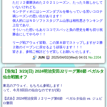
ただＪ２優勝決めた２０２１シーズン、たった５敗しかして
いないけれども
モンテディオにはシーズンダブルを喰らっている苦いコロナ
禍シーズンの思い出があります！
個人的にはＮＤソフトスタジアム山形は相性悪さランキング
上位であり、
そういった想いもありココでスパッと負の歴史を断ち切り祝
勝会にしてやろや！！
リーグ戦アウェイ皆勤、この第８節でストップしますが２勝
２敗のイーブンに戻せるよう頑張ります！！！
皆さま、参戦ご検討どうぞ宜しくお願いいたします。
JUN
2025/04/02(Wed) 04:01
No.2204
【告知】3/23(日) 2024明治安田J2リーグ第6節 ベガルタ
仙台戦観オフ
東北のアウェイ、もちろん参戦します！
って、今月3回目の仙台なのですが(笑)
【試合】2024明治安田Ｊ２リーグ第6節 ベガルタ仙台 vs. ジュビ
ロ磐田