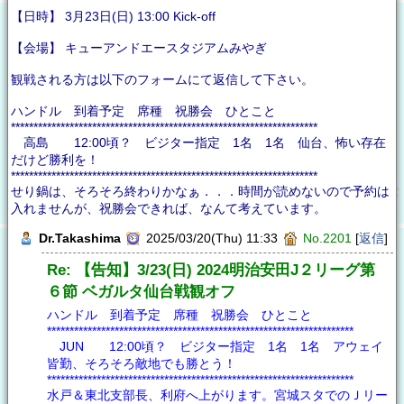
【日時】 3月23日(日) 13:00 Kick-off
【会場】 キューアンドエースタジアムみやぎ
観戦される方は以下のフォームにて返信して下さい。
ハンドル 到着予定 席種 祝勝会 ひとこと
********************************************************************
高島 12:00頃？ ビジター指定 1名 1名 仙台、怖い存在
だけど勝利を！
********************************************************************
せり鍋は、そろそろ終わりかなぁ．．．時間が読めないので予約は
入れませんが、祝勝会できれば、なんて考えています。
Dr.Takashima
2025/03/20(Thu) 11:33
No.2201
[
返信
]
Re: 【告知】3/23(日) 2024明治安田J２リーグ第
６節 ベガルタ仙台戦観オフ
ハンドル 到着予定 席種 祝勝会 ひとこと
********************************************************************
JUN 12:00頃？ ビジター指定 1名 1名 アウェイ
皆勤、そろそろ敵地でも勝とう！
********************************************************************
水戸＆東北支部長、利府へ上がります。宮城スタでのＪリー