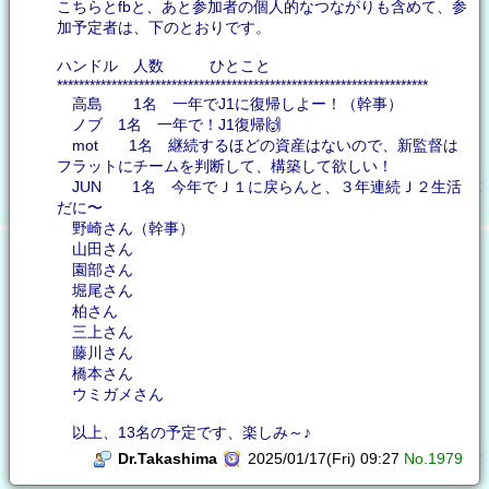
こちらとfbと、あと参加者の個人的なつながりも含めて、参
加予定者は、下のとおりです。
ハンドル 人数 ひとこと
********************************************************************
高島 1名 一年でJ1に復帰しよー！（幹事）
ノブ 1名 一年で！J1復帰🙌
mot 1名 継続するほどの資産はないので、新監督は
フラットにチームを判断して、構築して欲しい！
JUN 1名 今年でＪ１に戻らんと、３年連続Ｊ２生活
だに〜
野崎さん（幹事）
山田さん
園部さん
堀尾さん
柏さん
三上さん
藤川さん
橋本さん
ウミガメさん
以上、13名の予定です、楽しみ～♪
Dr.Takashima
2025/01/17(Fri) 09:27
No.1979