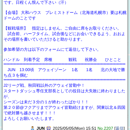
です。日程くん恨んで下さい（汗）
【会場】 大和ハウス プレミストドーム（北海道札幌市）要は札幌
ドームのことです
【観戦場所】 指定はしません。ご自由に席をお取りください。
試合前、ハーフタイム、試合後などにお会いできるよう、おおよ
その場所を書いていただけると助かります。
参加希望の方は以下のフォームにて返信して下さい。
ハンドル 到着予定 席種 観戦 祝勝会 ひとこと
************************************************************************************
JUN 13:00頃 アウェイゾーン 1名 1名 北の大地で勝
ち点３を掴む
************************************************************************************
J2リーグ戦、秋田戦以外のアウェイ皆勤中！
スタートダッシュ専任支部長としての役目は大失敗に終わりました
が、
シーズンは未だ３分の１が終わったばかり！！
第２０節@フクアリまでアウェイ皆勤続けますが、関東以北＆四国
で絶対勝ち越させます！！！
よろしくお願いいたします。
JUN
2025/05/05(Mon) 15:51
No.2207
[
返信
]