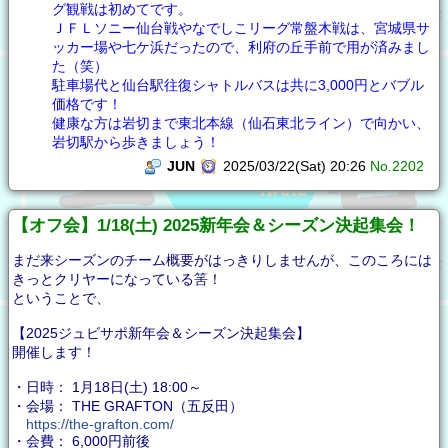
グ観戦は初めてです。
ＪＦＬソニー仙台戦やなでしこリーグ常盤木戦は、宮城県サ
ッカー場や七ケ浜だったので、利府の丘手前で用が済みまし
た（笑）
駐車場代と仙台駅往復シャトルバスは共に3,000円とバブル
価格です！
健康な方は岩切まで東北本線（仙石東北ライン）で向かい、
岩切駅から歩きましょう！
JUN
2025/03/22(Sat) 20:26
No.2202
【オフ会】1/18(土) 2025新年会＆シーズン決起集会！
まだ来シーズンのチーム概要がはっきりしませんが、このころには
きっとクリヤーになっている筈！
ということで、
【2025ジュビサポ新年会＆シーズン決起集会】
開催します！
・日時： 1月18日(土) 18:00～
・会場： THE GRAFTON（五反田）
https://the-grafton.com/
・会費： 6,000円前後