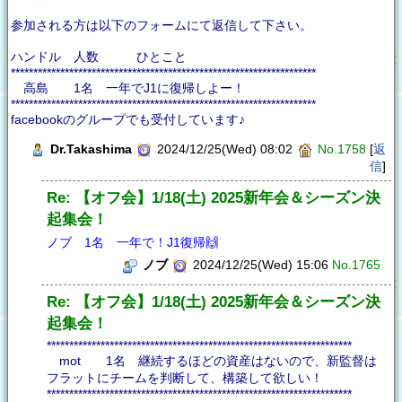
参加される方は以下のフォームにて返信して下さい。
ハンドル 人数 ひとこと
********************************************************************
高島 1名 一年でJ1に復帰しよー！
********************************************************************
facebookのグループでも受付しています♪
Dr.Takashima
2024/12/25(Wed) 08:02
No.1758
[
返
信
]
Re: 【オフ会】1/18(土) 2025新年会＆シーズン決
起集会！
ノブ 1名 一年で！J1復帰🙌
ノブ
2024/12/25(Wed) 15:06
No.1765
Re: 【オフ会】1/18(土) 2025新年会＆シーズン決
起集会！
********************************************************************
mot 1名 継続するほどの資産はないので、新監督は
フラットにチームを判断して、構築して欲しい！
********************************************************************