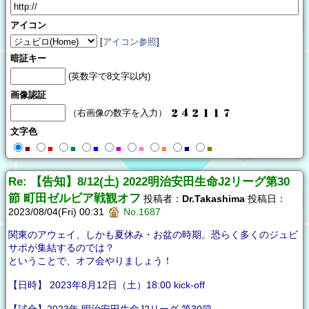
アイコン
[
アイコン参照
]
暗証キー
(英数字で8文字以内)
画像認証
（右画像の数字を入力）
文字色
■
■
■
■
■
■
■
■
■
Re: 【告知】8/12(土) 2022明治安田生命J2リーグ第30
節 町田ゼルビア戦観オフ
投稿者：
Dr.Takashima
投稿日：
2023/08/04(Fri) 00:31
No.1687
関東のアウェイ、しかも夏休み・お盆の時期。恐らく多くのジュビ
サポが集結するのでは？
ということで、オフ会やりましょう！
【日時】 2023年8月12日（土）18:00 kick-off
【試合】2023年 明治安田生命J2リーグ 第30節