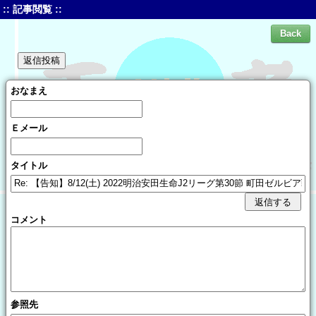
:: 記事閲覧 ::
おなまえ
Ｅメール
タイトル
コメント
参照先