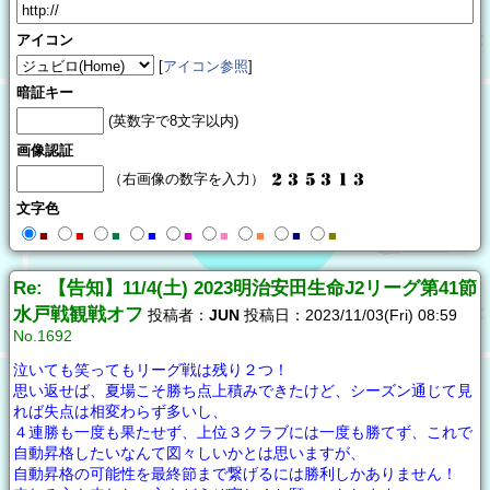
アイコン
[
アイコン参照
]
暗証キー
(英数字で8文字以内)
画像認証
（右画像の数字を入力）
文字色
■
■
■
■
■
■
■
■
■
Re: 【告知】11/4(土) 2023明治安田生命J2リーグ第41節
水戸戦観戦オフ
投稿者：
JUN
投稿日：2023/11/03(Fri) 08:59
No.1692
泣いても笑ってもリーグ戦は残り２つ！
思い返せば、夏場こそ勝ち点上積みできたけど、シーズン通じて見
れば失点は相変わらず多いし、
４連勝も一度も果たせず、上位３クラブには一度も勝てず、これで
自動昇格したいなんて図々しいかとは思いますが、
自動昇格の可能性を最終節まで繋げるには勝利しかありません！