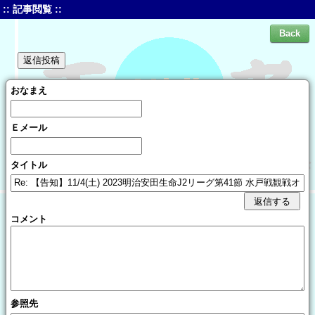
:: 記事閲覧 ::
おなまえ
Ｅメール
タイトル
コメント
参照先