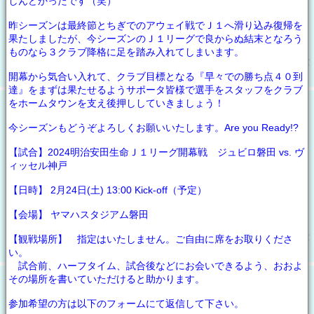
しんどかったです（笑）
昨シーズンは最終節とちぎでのアウェイ戦でＪ１へ滑り込み復帰を
果たしましたが、今シーズンのＪ１リーグで良からぬ結末となろう
ものなら３クラブ降格に足を踏み入れてしまいます。
開幕から気合い入れて、クラブ目標となる『早々での勝ち点４０到
達』をまずは果たせるようサポータ皆様で選手をスタッフをクラブ
をホームタウンを支え後押ししていきましょう！
今シーズンもどうぞよろしくお願いいたします。Are you Ready!?
【試合】2024明治安田生命Ｊ１リーグ開幕戦 ジュビロ磐田 vs. ヴ
ィッセル神戸
【日時】 2月24日(土) 13:00 Kick-off（予定）
【会場】 ヤマハスタジアム磐田
【観戦場所】 指定はいたしません。ご自由に席をお取りくださ
い。
試合前、ハーフタイム、試合後などにお会いできるよう、おおよ
その場所を書いていただけると助かります。
参加希望の方は以下のフォームにて返信して下さい。