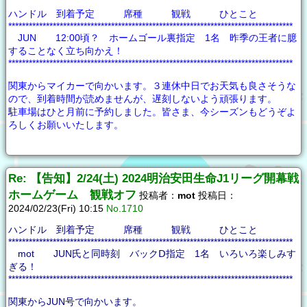
ハンドル 到着予定 席種 観戦 ひとこと
***********************************************************************************
JUN 12:00頃？ ホームゴール裏指定 1名 昨季の王者に臆
することなく立ち向かえ！
***********************************************************************************
関東からマイカーで向かいます。３連休中日でお天気も良さそうな
ので、到着時間が読めませんが、遅刻しないよう頑張ります。
駐車場はひと月前に予約しました。皆さま、今シーズンもどうぞよ
ろしくお願いいたします。
Re: 【告知】2/24(土) 2024明治安田生命J1リーグ開幕戦
ホームゲーム 観戦オフ
投稿者：
mot
投稿日：
2024/02/23(Fri) 10:15
No.1710
ハンドル 到着予定 席種 観戦 ひとこと
***********************************************************************************
mot JUN氏と同時刻 バックⅮ指定 1名 いろいろ楽しみす
ぎる！
***********************************************************************************
関東からJUN号で向かいます。