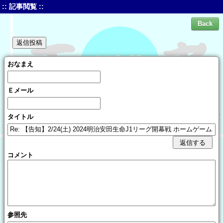
:: 記事閲覧 ::
おなまえ
Ｅメール
タイトル
コメント
参照先