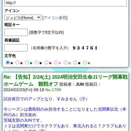
アイコン
[
アイコン参照
]
暗証キー
(英数字で8文字以内)
画像認証
（右画像の数字を入力）
文字色
■
■
■
■
■
■
■
■
■
Re: 【告知】2/24(土) 2024明治安田生命J1リーグ開幕戦
ホームゲーム 観戦オフ
投稿者：
JUN
投稿日：
2024/02/23(Fri) 09:18
No.1709
試合前日でのアップとなり、すみません（汗）
今シーズンは鹿島戦のみ担当することになりました北関東以北（本
州のみ）担当改め
茨城支部のJUNです。
Ｊ２は北関東だけで３クラブもあり、東北入れると７クラブもあり