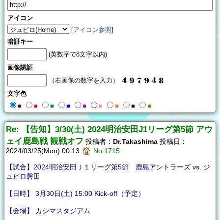
アイコン
[
アイコン参照
]
暗証キー
(英数字で8文字以内)
画像認証
（右画像の数字を入力）
文字色
■
■
■
■
■
■
■
■
■
Re: 【告知】3/30(土) 2024明治安田J1リーグ第5節 アウ
ェイ鹿島戦 観戦オフ
投稿者：
Dr.Takashima
投稿日：
2024/03/25(Mon) 00:13
No.1715
【試合】2024明治安田Ｊ１リーグ第5節 鹿島アントラーズ vs. ジ
ュビロ磐田
【日時】 3月30日(土) 15:00 Kick-off（予定）
【会場】 カシマスタジアム