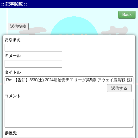
:: 記事閲覧 ::
おなまえ
Ｅメール
タイトル
コメント
参照先