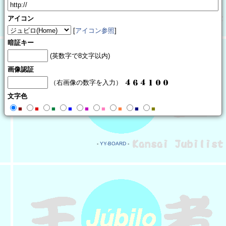
アイコン
[
アイコン参照
]
暗証キー
(英数字で8文字以内)
画像認証
（右画像の数字を入力）
文字色
■
■
■
■
■
■
■
■
■
-
YY-BOARD
-