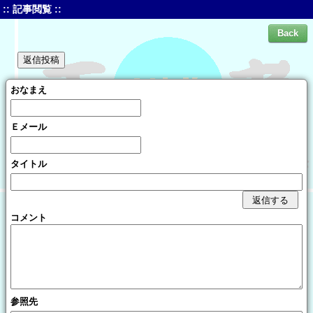
:: 記事閲覧 ::
おなまえ
Ｅメール
タイトル
コメント
参照先