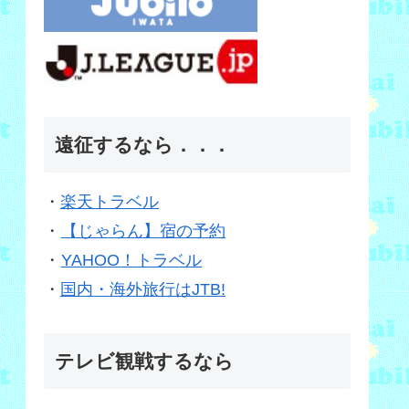
遠征するなら．．．
・
楽天トラベル
・
【じゃらん】宿の予約
・
YAHOO！トラベル
・
国内・海外旅行はJTB!
テレビ観戦するなら