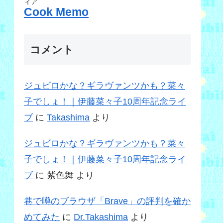
ィア
Cook Memo
コメント
ジュビロかな？ギラヴァンツかも？菜々
子でしょ！｜伊藤菜々子10周年記念ライ
ブ
に
Takashima
より
ジュビロかな？ギラヴァンツかも？菜々
子でしょ！｜伊藤菜々子10周年記念ライ
ブ
に
紫色舞
より
巷で噂のブラウザ「Brave」の評判を確か
めてみた
に
Dr.Takashima
より