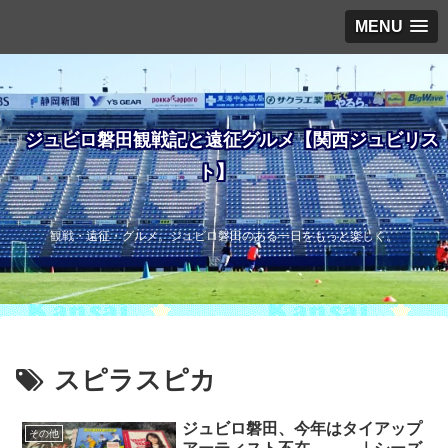
MENU
ジュビロ磐田観戦記と遠征グルメ【関西ジュビリス
ト】
観戦・遠征・グルメ。ジュビロ磐田のある一日をもっと楽しく。
スピラスピカ
ジュビロ磐田、今年はタイアップ
その他