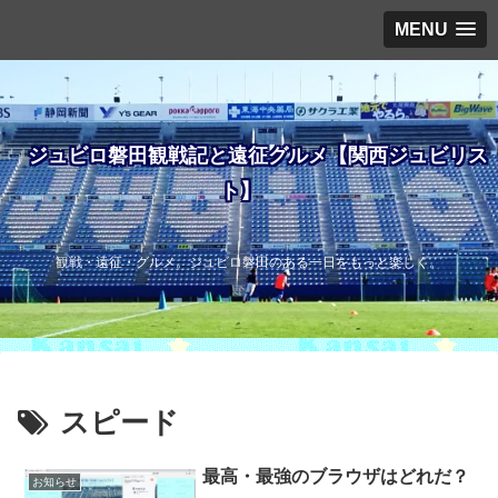
MENU
ジュビロ磐田観戦記と遠征グルメ【関西ジュビリス
ト】
観戦・遠征・グルメ。ジュビロ磐田のある一日をもっと楽しく。
スピード
最高・最強のブラウザはどれだ？
お知らせ