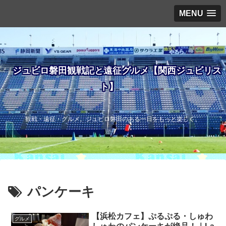
MENU
ジュビロ磐田観戦記と遠征グルメ【関西ジュビリス
ト】
観戦・遠征・グルメ。ジュビロ磐田のある一日をもっと楽しく。
パンケーキ
【浜松カフェ】ぷるぷる・しゅわ
グルメ