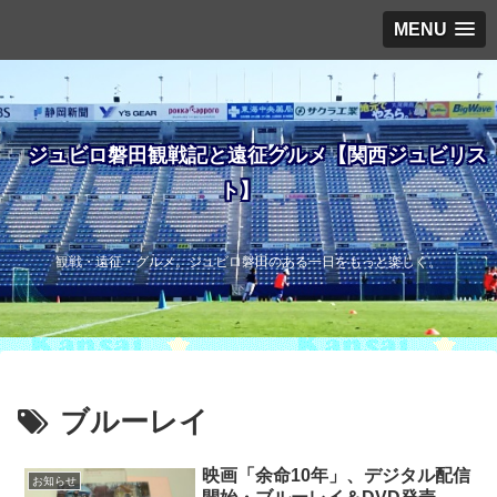
MENU
ジュビロ磐田観戦記と遠征グルメ【関西ジュビリス
ト】
観戦・遠征・グルメ。ジュビロ磐田のある一日をもっと楽しく。
ブルーレイ
映画「余命10年」、デジタル配信
お知らせ