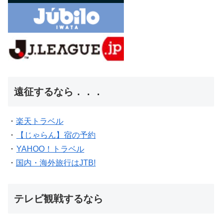
遠征するなら．．．
・
楽天トラベル
・
【じゃらん】宿の予約
・
YAHOO！トラベル
・
国内・海外旅行はJTB!
テレビ観戦するなら