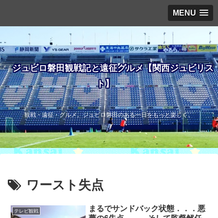
MENU
ジュビロ磐田観戦記と遠征グルメ【関西ジュビリス
ト】
観戦・遠征・グルメ。ジュビロ磐田のある一日をもっと楽しく。
ワースト失点
まるでサンドバック状態．．．悪
テレビ観戦