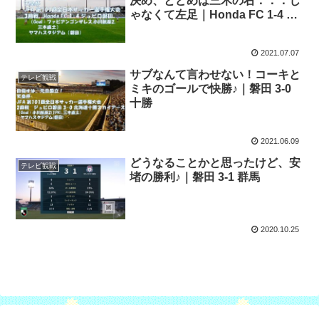
決め、とどめは三木の右．．．じ
ゃなくて左足｜Honda FC 1-4 磐
田
2021.07.07
サブなんて言わせない！コーキと
テレビ観戦
ミキのゴールで快勝♪｜磐田 3-0
十勝
2021.06.09
どうなることかと思ったけど、安
テレビ観戦
堵の勝利♪｜磐田 3-1 群馬
2020.10.25