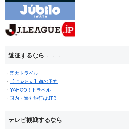
遠征するなら．．．
・
楽天トラベル
・
【じゃらん】宿の予約
・
YAHOO！トラベル
・
国内・海外旅行はJTB!
テレビ観戦するなら