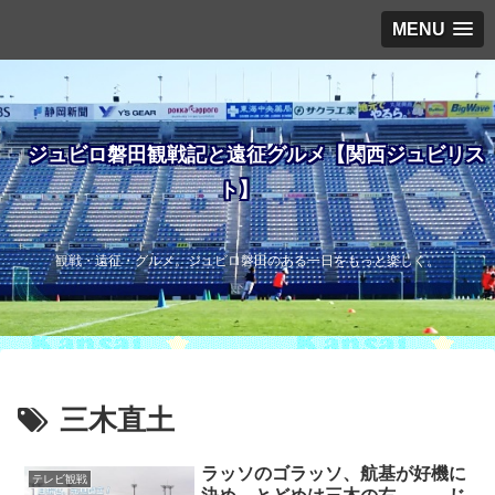
MENU
ジュビロ磐田観戦記と遠征グルメ【関西ジュビリス
ト】
観戦・遠征・グルメ。ジュビロ磐田のある一日をもっと楽しく。
三木直土
ラッソのゴラッソ、航基が好機に
テレビ観戦