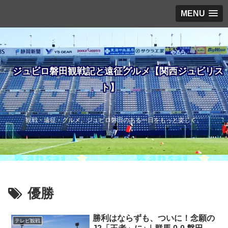
MENU
ジュビロ磐田観戦記と遠征グルメ【関西ジュビリス
ト】
観戦・遠征・グルメ。ジュビロ磐田のある一日をもっと楽しく。
優勝
勝利はならずも、ついに！念願の
テレビ観戦