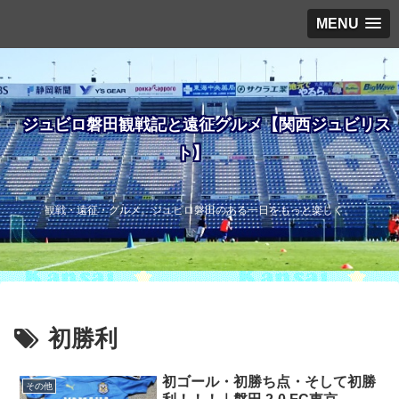
MENU
ジュビロ磐田観戦記と遠征グルメ【関西ジュビリス
ト】
観戦・遠征・グルメ。ジュビロ磐田のある一日をもっと楽しく。
初勝利
初ゴール・初勝ち点・そして初勝
その他