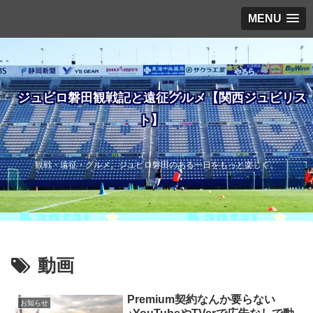
MENU
ジュビロ磐田観戦記と遠征グルメ【関西ジュビリス
ト】
観戦・遠征・グルメ。ジュビロ磐田のある一日をもっと楽しく。
動画
Premium契約なんか要らない
お知らせ