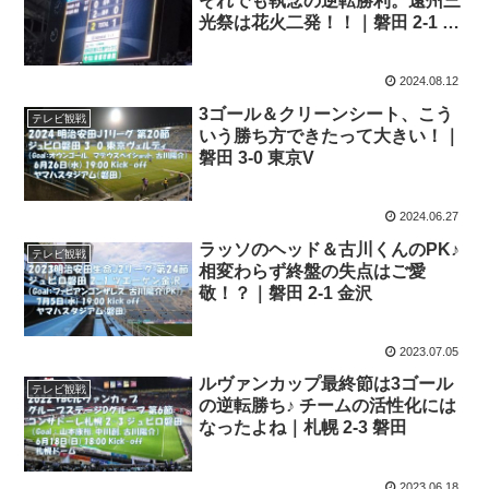
それでも執念の逆転勝利。遠州三
光祭は花火二発！！｜磐田 2-1 鹿
島
2024.08.12
3ゴール＆クリーンシート、こう
テレビ観戦
いう勝ち方できたって大きい！｜
磐田 3-0 東京V
2024.06.27
ラッソのヘッド＆古川くんのPK♪
テレビ観戦
相変わらず終盤の失点はご愛
敬！？｜磐田 2-1 金沢
2023.07.05
ルヴァンカップ最終節は3ゴール
テレビ観戦
の逆転勝ち♪ チームの活性化には
なったよね｜札幌 2-3 磐田
2023.06.18