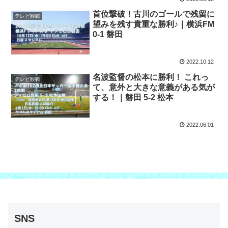
首位撃破！古川のゴールで残留に
テレビ観戦
望みを残す貴重な勝利♪｜横浜FM
0-1 磐田
2022.10.12
名波監督の松本に勝利！ これっ
テレビ観戦
て、意外と大きな意義がある気が
する！｜磐田 5-2 松本
2022.06.01
SNS