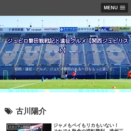
MENU
ジュビロ磐田観戦記と遠征グルメ【関西ジュビリス
ト】
観戦・遠征・グルメ。ジュビロ磐田のある一日をもっと楽しく。
古川陽介
ジャメもペイもリカもいない！
スタジアム観戦