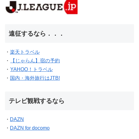
遠征するなら．．．
・
楽天トラベル
・
【じゃらん】宿の予約
・
YAHOO！トラベル
・
国内・海外旅行はJTB!
テレビ観戦するなら
・
DAZN
・
DAZN for docomo