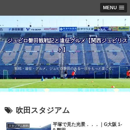
MENU
ジュビロ磐田観戦記と遠征グルメ【関西ジュビリス
ト】
観戦・遠征・グルメ。ジュビロ磐田のある一日をもっと楽しく。
吹田スタジアム
平塚で見た光景．．．｜G大阪 1-
スタジアム観戦