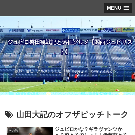
MENU
ジュビロ磐田観戦記と遠征グルメ【関西ジュビリス
ト】
観戦・遠征・グルメ。ジュビロ磐田のある一日をもっと楽しく。
山田大記のオフザピッチトーク
ジュビロかな？ギラヴァンツか
その他