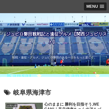
MENU
ジュビロ磐田観戦記と遠征グルメ【関西ジュビリス
ト】
観戦・遠征・グルメ。ジュビロ磐田のある一日をもっと楽しく。
岐阜県海津市
心のままに 勝利を目指そう,WE
お知らせ