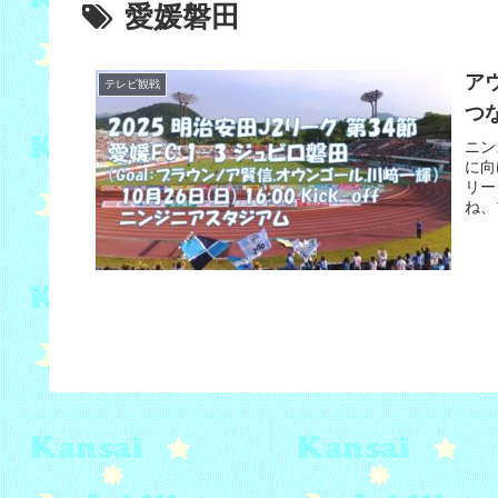
愛媛磐田
ア
テレビ観戦
つな
ニン
に向
リー
ね、