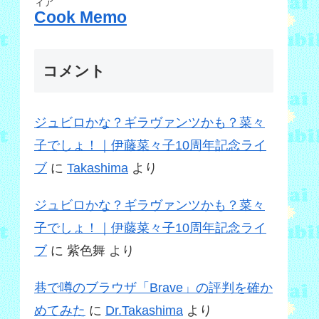
ィア
Cook Memo
コメント
ジュビロかな？ギラヴァンツかも？菜々
子でしょ！｜伊藤菜々子10周年記念ライ
ブ
に
Takashima
より
ジュビロかな？ギラヴァンツかも？菜々
子でしょ！｜伊藤菜々子10周年記念ライ
ブ
に
紫色舞
より
巷で噂のブラウザ「Brave」の評判を確か
めてみた
に
Dr.Takashima
より