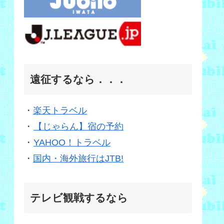
遠征するなら．．．
・
楽天トラベル
・
【じゃらん】宿の予約
・
YAHOO！トラベル
・
国内・海外旅行はJTB!
テレビ観戦するなら