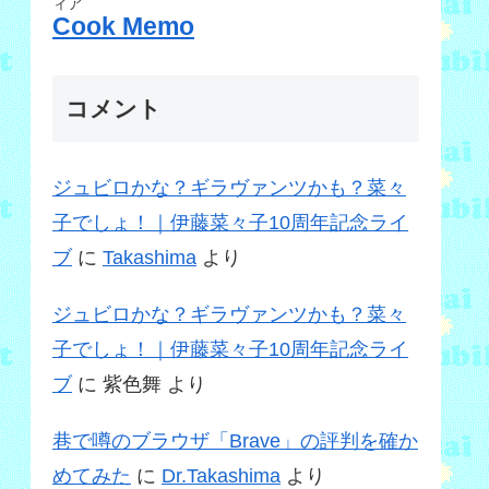
ィア
Cook Memo
コメント
ジュビロかな？ギラヴァンツかも？菜々
子でしょ！｜伊藤菜々子10周年記念ライ
ブ
に
Takashima
より
ジュビロかな？ギラヴァンツかも？菜々
子でしょ！｜伊藤菜々子10周年記念ライ
ブ
に
紫色舞
より
巷で噂のブラウザ「Brave」の評判を確か
めてみた
に
Dr.Takashima
より