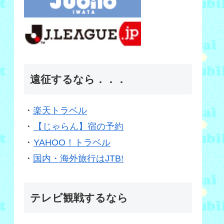
遠征するなら．．．
・
楽天トラベル
・
【じゃらん】宿の予約
・
YAHOO！トラベル
・
国内・海外旅行はJTB!
テレビ観戦するなら