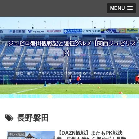
MENU
ジュビロ磐田観戦記と遠征グルメ【関西ジュビリス
ト】
観戦・遠征・グルメ。ジュビロ磐田のある一日をもっと楽しく。
長野磐田
【DAZN観戦】またもPK戦決
テレビ観戦