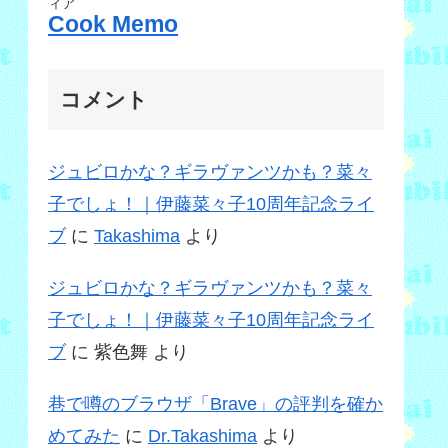
ィア
Cook Memo
コメント
ジュビロかな？ギラヴァンツかも？菜々
子でしょ！｜伊藤菜々子10周年記念ライ
ブ
に
Takashima
より
ジュビロかな？ギラヴァンツかも？菜々
子でしょ！｜伊藤菜々子10周年記念ライ
ブ
に
紫色舞
より
巷で噂のブラウザ「Brave」の評判を確か
めてみた
に
Dr.Takashima
より