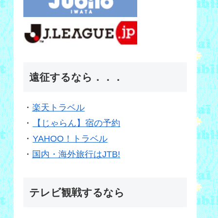
遠征するなら．．．
・
楽天トラベル
・
【じゃらん】宿の予約
・
YAHOO！トラベル
・
国内・海外旅行はJTB!
テレビ観戦するなら