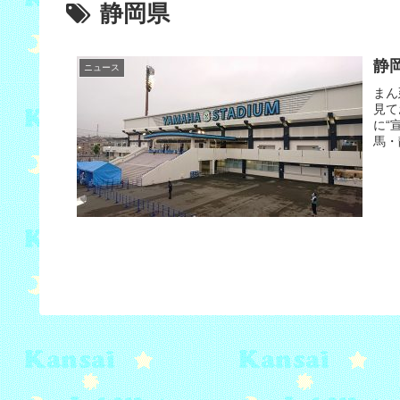
静岡県
静
ニュース
まん
見て
に“
馬・