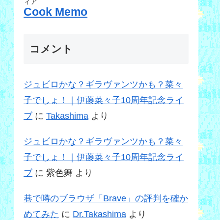
ィア
Cook Memo
コメント
ジュビロかな？ギラヴァンツかも？菜々
子でしょ！｜伊藤菜々子10周年記念ライ
ブ
に
Takashima
より
ジュビロかな？ギラヴァンツかも？菜々
子でしょ！｜伊藤菜々子10周年記念ライ
ブ
に
紫色舞
より
巷で噂のブラウザ「Brave」の評判を確か
めてみた
に
Dr.Takashima
より