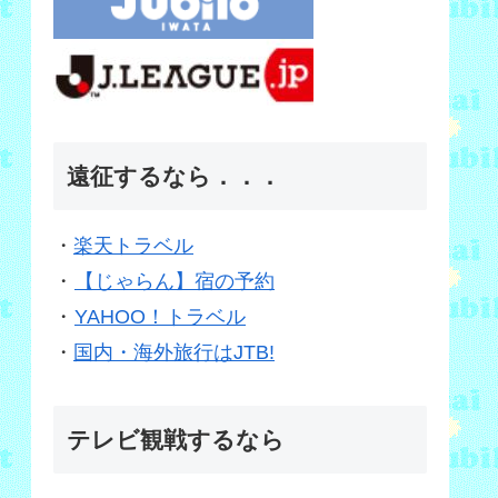
遠征するなら．．．
・
楽天トラベル
・
【じゃらん】宿の予約
・
YAHOO！トラベル
・
国内・海外旅行はJTB!
テレビ観戦するなら