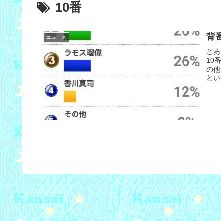
10番
背
ニュース
とあ
10
の他
とい