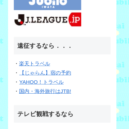
遠征するなら．．．
・
楽天トラベル
・
【じゃらん】宿の予約
・
YAHOO！トラベル
・
国内・海外旅行はJTB!
テレビ観戦するなら