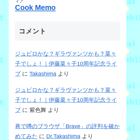
ィア
Cook Memo
コメント
ジュビロかな？ギラヴァンツかも？菜々
子でしょ！｜伊藤菜々子10周年記念ライ
ブ
に
Takashima
より
ジュビロかな？ギラヴァンツかも？菜々
子でしょ！｜伊藤菜々子10周年記念ライ
ブ
に
紫色舞
より
巷で噂のブラウザ「Brave」の評判を確か
めてみた
に
Dr.Takashima
より