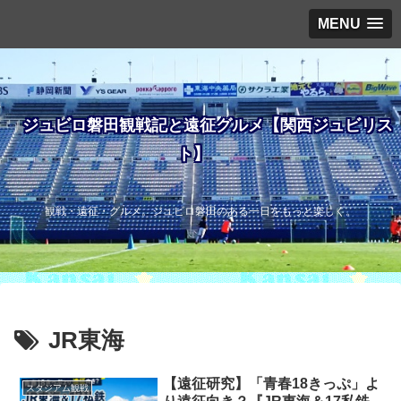
MENU
ジュビロ磐田観戦記と遠征グルメ【関西ジュビリス
ト】
観戦・遠征・グルメ。ジュビロ磐田のある一日をもっと楽しく。
JR東海
【遠征研究】「青春18きっぷ」よ
スタジアム観戦