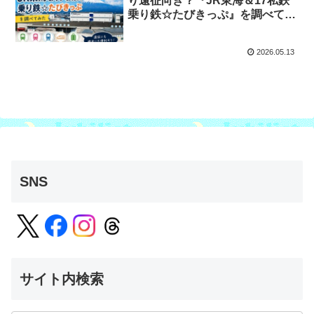
り遠征向き？『JR東海＆17私鉄
乗り鉄☆たびきっぷ』を調べてみ
た
2026.05.13
SNS
サイト内検索