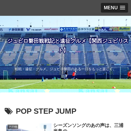
MENU
ジュビロ磐田観戦記と遠征グルメ【関西ジュビリス
ト】
観戦・遠征・グルメ。ジュビロ磐田のある一日をもっと楽しく。
POP STEP JUMP
シーズンソングのあの声は、三浦
その他