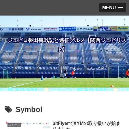
MENU
ジュビロ磐田観戦記と遠征グルメ【関西ジュビリス
ト】
観戦・遠征・グルメ。ジュビロ磐田のある一日をもっと楽しく。
Symbol
bitFlyerでXYMの取り扱いが始ま
ニュース