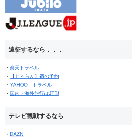
遠征するなら．．．
・
楽天トラベル
・
【じゃらん】宿の予約
・
YAHOO！トラベル
・
国内・海外旅行はJTB!
テレビ観戦するなら
・
DAZN