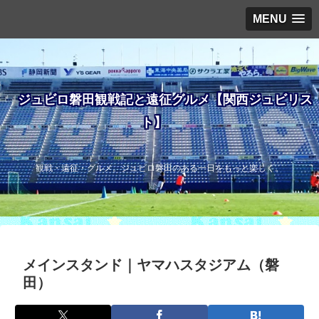
MENU
ジュビロ磐田観戦記と遠征グルメ【関西ジュビリス
ト】
観戦・遠征・グルメ。ジュビロ磐田のある一日をもっと楽しく。
メインスタンド｜ヤマハスタジアム（磐
田）