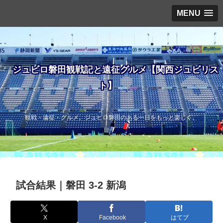
MENU
ジュビロ磐田観戦記と遠征グルメ【関西ジュビリス
ト】
観戦・遠征・グルメ。ジュビロ磐田のある一日をもっと楽しく。
試合結果｜磐田 3-2 新潟
X
Facebook
はてブ