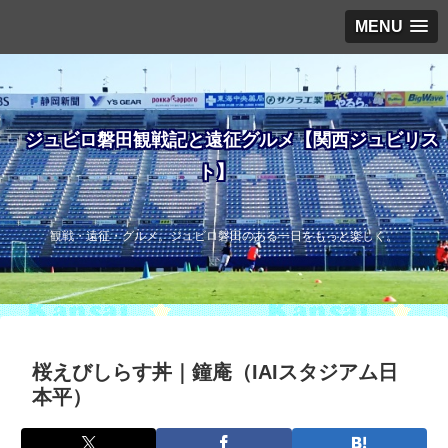
MENU
ジュビロ磐田観戦記と遠征グルメ【関西ジュビリス
ト】
観戦・遠征・グルメ。ジュビロ磐田のある一日をもっと楽しく。
桜えびしらす丼｜鐘庵（IAIスタジアム日
本平）