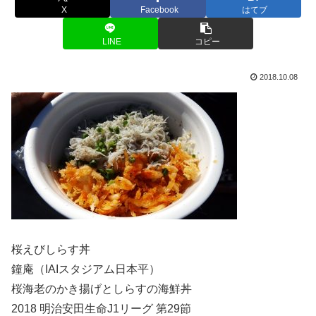
X
Facebook
はてブ
LINE
コピー
2018.10.08
桜えびしらす丼
鐘庵（IAIスタジアム日本平）
桜海老のかき揚げとしらすの海鮮丼
2018 明治安田生命J1リーグ 第29節