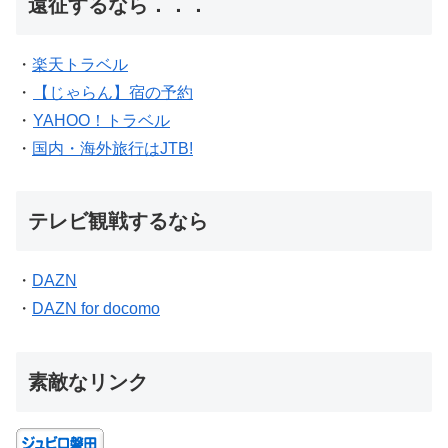
遠征するなら．．．
・
楽天トラベル
・
【じゃらん】宿の予約
・
YAHOO！トラベル
・
国内・海外旅行はJTB!
テレビ観戦するなら
・
DAZN
・
DAZN for docomo
素敵なリンク