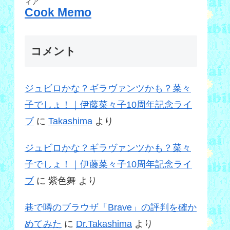
ィア
Cook Memo
コメント
ジュビロかな？ギラヴァンツかも？菜々
子でしょ！｜伊藤菜々子10周年記念ライ
ブ
に
Takashima
より
ジュビロかな？ギラヴァンツかも？菜々
子でしょ！｜伊藤菜々子10周年記念ライ
ブ
に
紫色舞
より
巷で噂のブラウザ「Brave」の評判を確か
めてみた
に
Dr.Takashima
より