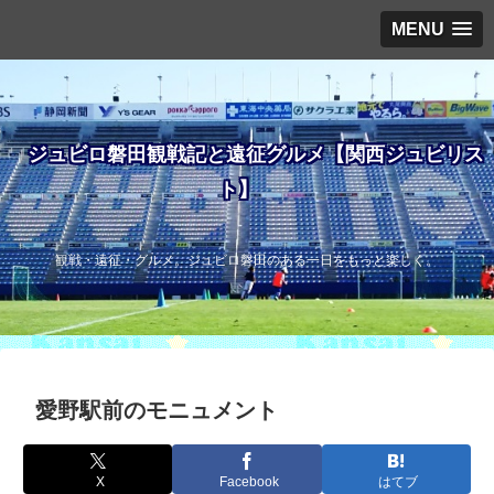
MENU
ジュビロ磐田観戦記と遠征グルメ【関西ジュビリス
ト】
観戦・遠征・グルメ。ジュビロ磐田のある一日をもっと楽しく。
愛野駅前のモニュメント
X
Facebook
はてブ