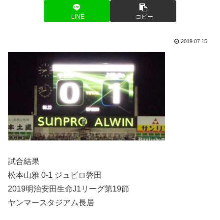
LINE
コピー
2019.07.15
試合結果
松本山雅 0-1 ジュビロ磐田
2019明治安田生命J1リーグ第19節
ヤンマースタジアム長居