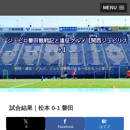
MENU
ジュビロ磐田観戦記と遠征グルメ【関西ジュビリス
ト】
観戦・遠征・グルメ。ジュビロ磐田のある一日をもっと楽しく。
試合結果｜松本 0-1 磐田
X
Facebook
はてブ