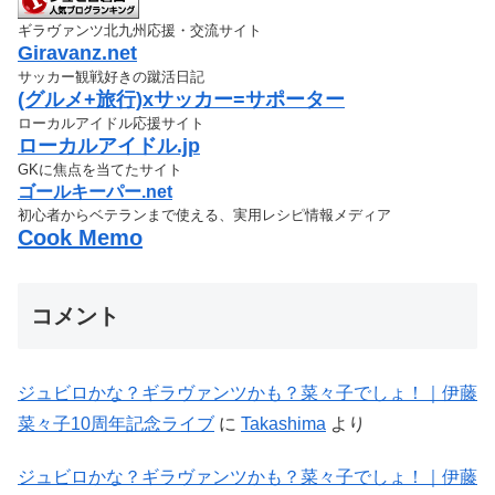
ギラヴァンツ北九州応援・交流サイト
Giravanz.net
サッカー観戦好きの蹴活日記
(グルメ+旅行)xサッカー=サポーター
ローカルアイドル応援サイト
ローカルアイドル.jp
GKに焦点を当てたサイト
ゴールキーパー.net
初心者からベテランまで使える、実用レシピ情報メディア
Cook Memo
コメント
ジュビロかな？ギラヴァンツかも？菜々子でしょ！｜伊藤
菜々子10周年記念ライブ
に
Takashima
より
ジュビロかな？ギラヴァンツかも？菜々子でしょ！｜伊藤