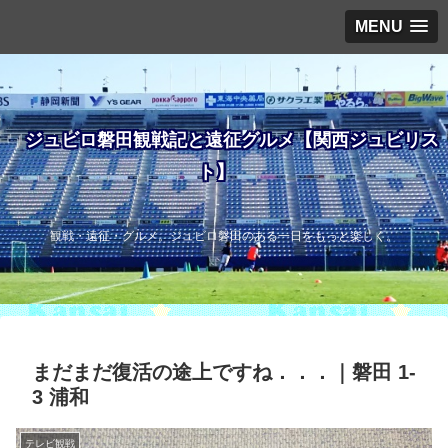
MENU
ジュビロ磐田観戦記と遠征グルメ【関西ジュビリス
ト】
観戦・遠征・グルメ。ジュビロ磐田のある一日をもっと楽しく。
まだまだ復活の途上ですね．．．｜磐田 1-
3 浦和
テレビ観戦