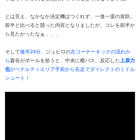
とは言え、なかなか決定機はつくれず、一進一退の攻防。
前半と比べると競った内容となりましたが、コレを前半か
ら見たかったなぁ．．．
そして
後半24分
、ジュビロの
左コーナーキックの流れか
ら
森谷がボールを拾うと、中央に横パス。反応した
上原力
也
がペナルティエリア手前から右足でダイレクトのミドル
シュート！