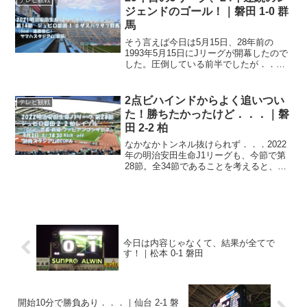
節のリーグ戦なので...
ジェンドのゴール！｜磐田 1-0 群
馬
そう言えば今日は5月15日、28年前の
1993年5月15日にJリーグが開幕したので
した。圧倒している前半でしたが．．．
今節の明治安田生命J2リーグ、我らがジ
ュビロ磐田はホーム、ヤマハスタジアム
(磐田)にザスパクサツ群馬を迎え撃つ一
2点ビハインドからよく追いつい
テレビ観戦
戦。快晴の...
た！勝ちたかったけど．．．｜磐
田 2-2 柏
なかなかトンネル抜けられず．．．2022
年の明治安田生命J1リーグも、今節で第
28節。全34節であることを考えると、そ
ろそろ最終コーナーにさしかかるくらい
のところ。とは言え、下位低迷のジュビ
ロ、なかなかトンネルを抜けられない、
低空飛行から抜...
今日は内容じゃなくて、結果が全てで
す！｜松本 0-1 磐田
開始10分で勝負あり．．．｜仙台 2-1 磐