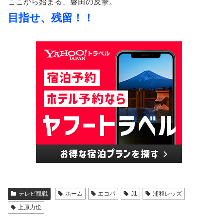
ここから始まる、磐田の反撃。
目指せ、残留！！
テレビ観戦
ホーム
エコパ
J1
浦和レッズ
上原力也