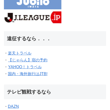
遠征するなら．．．
・
楽天トラベル
・
【じゃらん】宿の予約
・
YAHOO！トラベル
・
国内・海外旅行はJTB!
テレビ観戦するなら
・
DAZN