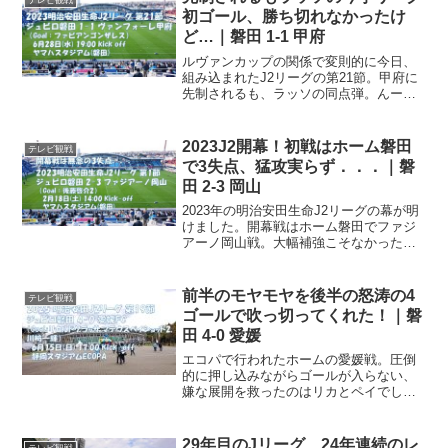
初ゴール、勝ち切れなかったけ
ど…｜磐田 1-1 甲府
ルヴァンカップの関係で変則的に今日、
組み込まれたJ2リーグの第21節。甲府に
先制されるも、ラッソの同点弾。んー、
でも勝ち切りたかったなー。少々タイト
なスケジュール明治安田生命J2リーグは
前節で後半戦スタート．．．えっと、第
2023J2開幕！初戦はホーム磐田
テレビ観戦
22節なので間違い...
で3失点、猛攻実らず．．．｜磐
田 2-3 岡山
2023年の明治安田生命J2リーグの幕が明
けました。開幕戦はホーム磐田でファジ
アーノ岡山戦。大幅補強こそなかったも
のの2022年のJ1リーグ、まさかの最下位
に終わってしまったジュビロ磐田。J2降
格のみならず、ファビアンゴンザレス選
前半のモヤモヤを後半の怒涛の4
テレビ観戦
手の契約に...
ゴールで吹っ切ってくれた！｜磐
田 4-0 愛媛
エコパで行われたホームの愛媛戦。圧倒
的に押し込みながらゴールが入らない、
嫌な展開を救ったのはリカとペイでし
た、正に助っ人！改修前のエコパで明治
安田J2リーグは、今節で第19節。20チー
ムがホーム＆アウェイで総当たり、全38
29年目のJリーグ、24年連続のレ
テレビ観戦