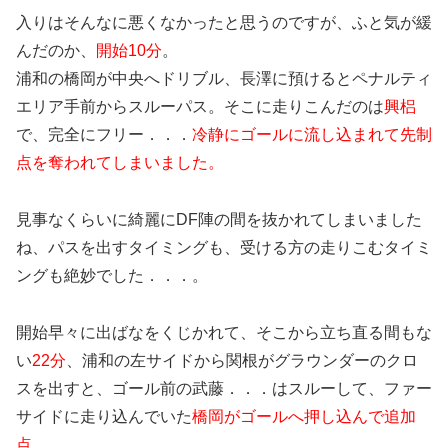
入りはそんなに悪くなかったと思うのですが、ふと気が緩
んだのか、
開始10分
。
浦和の橋岡が中央へドリブル、長澤に預けるとペナルティ
エリア手前からスルーパス。そこに走りこんだのは
興梠
で、完全にフリー．．．
冷静にゴールに流し込まれて先制
点を奪われてしまいました。
見事なくらいに綺麗にDF陣の間を抜かれてしまいました
ね、パスを出すタイミングも、受ける方の走りこむタイミ
ングも絶妙でした．．．。
開始早々に出ばなをくじかれて、そこから立ち直る間もな
い
22分
、浦和の左サイドから関根がグラウンダーのクロ
スを出すと、ゴール前の武藤．．．はスルーして、ファー
サイドに走り込んでいた
橋岡がゴールへ押し込んで追加
点．．．