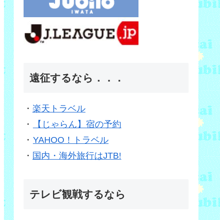
遠征するなら．．．
・
楽天トラベル
・
【じゃらん】宿の予約
・
YAHOO！トラベル
・
国内・海外旅行はJTB!
テレビ観戦するなら