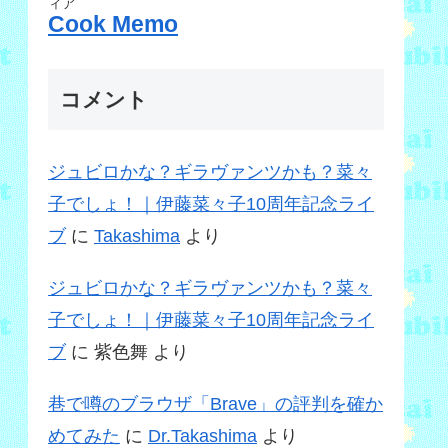
ィア
Cook Memo
コメント
ジュビロかな？ギラヴァンツかも？菜々
子でしょ！｜伊藤菜々子10周年記念ライ
ブ
に
Takashima
より
ジュビロかな？ギラヴァンツかも？菜々
子でしょ！｜伊藤菜々子10周年記念ライ
ブ
に
紫色舞
より
巷で噂のブラウザ「Brave」の評判を確か
めてみた
に
Dr.Takashima
より