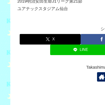
2019明治安田生命J1リーグ第21節
ユアテックスタジアム仙台
シ
X
LINE
Takash