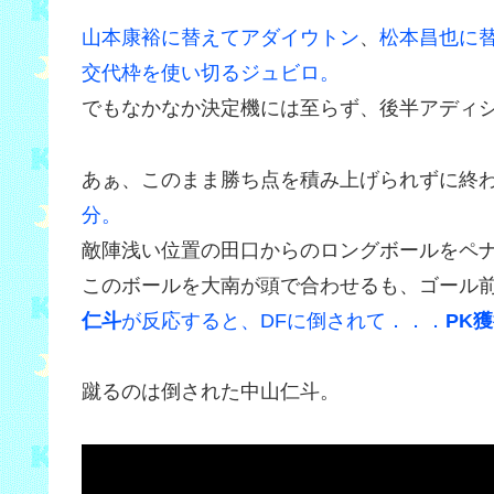
山本康裕に替えてアダイウトン
、
松本昌也に
交代枠を使い切るジュビロ。
でもなかなか決定機には至らず、後半アディ
あぁ、このまま勝ち点を積み上げられずに終
分。
敵陣浅い位置の田口からのロングボールをペ
このボールを大南が頭で合わせるも、ゴール
仁斗
が反応すると、DFに倒されて．．．
PK
蹴るのは倒された中山仁斗。