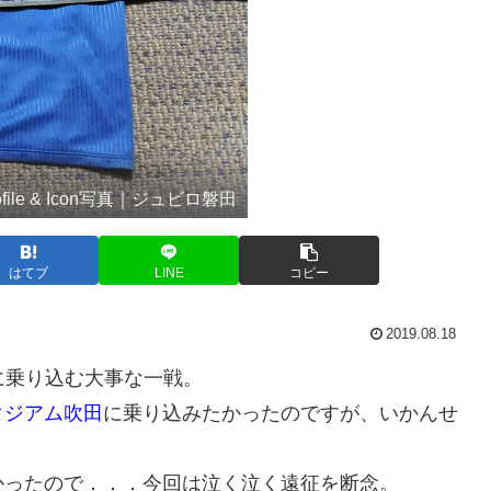
ofile & Icon写真｜ジュビロ磐田
はてブ
LINE
コピー
2019.08.18
に乗り込む大事な一戦。
タジアム吹田
に乗り込みたかったのですが、いかんせ
かったので．．．今回は泣く泣く遠征を断念。