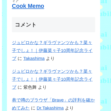
ィア
Cook Memo
コメント
ジュビロかな？ギラヴァンツかも？菜々
子でしょ！｜伊藤菜々子10周年記念ライ
ブ
に
Takashima
より
ジュビロかな？ギラヴァンツかも？菜々
子でしょ！｜伊藤菜々子10周年記念ライ
ブ
に
紫色舞
より
巷で噂のブラウザ「Brave」の評判を確か
めてみた
に
Dr.Takashima
より