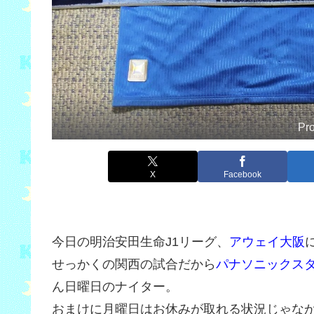
Pr
X
Facebook
今日の明治安田生命J1リーグ、
アウェイ大阪
せっかくの関西の試合だから
パナソニックス
ん日曜日のナイター。
おまけに月曜日はお休みが取れる状況じゃな