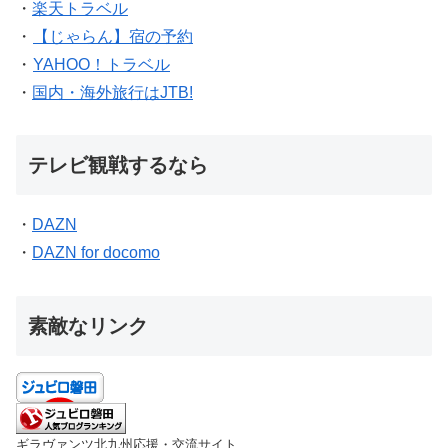
・
楽天トラベル
・
【じゃらん】宿の予約
・
YAHOO！トラベル
・
国内・海外旅行はJTB!
テレビ観戦するなら
・
DAZN
・
DAZN for docomo
素敵なリンク
ギラヴァンツ北九州応援・交流サイト