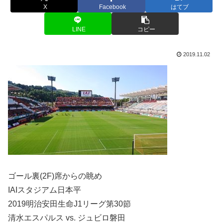
X
Facebook
はてブ
LINE
コピー
2019.11.02
ゴール裏(2F)席からの眺め
IAIスタジアム日本平
2019明治安田生命J1リーグ第30節
清水エスパルス vs. ジュビロ磐田