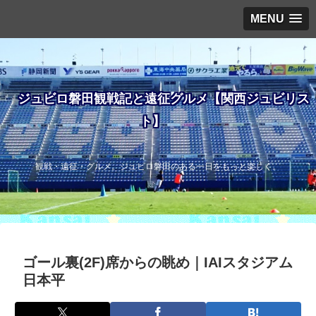
MENU
ジュビロ磐田観戦記と遠征グルメ【関西ジュビリス
ト】
観戦・遠征・グルメ。ジュビロ磐田のある一日をもっと楽しく。
ゴール裏(2F)席からの眺め｜IAIスタジアム
日本平