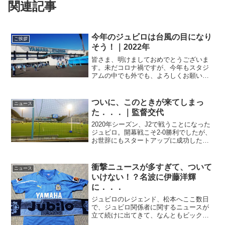
関連記事
今年のジュビロは台風の目になり
ご挨拶
そう！｜2022年
皆さま、明けましておめでとうございま
す。未だコロナ禍ですが、今年もスタジ
アムの中でも外でも、よろしくお願いい
たします。J1昇格、監督交代、補強もそ
れなりさて、我らがジュビロ磐田です
が、二年がかりではありましたが、なん
ついに、このときが来てしまっ
ニュース
とかかんとかJ2で「王者...
た．．．｜監督交代
2020年シーズン、J2で戦うことになった
ジュビロ。開幕戦こそ2-0勝利でしたが、
お世辞にもスタートアップに成功したと
は言えず．．．新型コロナによる春先の
リーグ中断により、連戦に次ぐ連戦とい
う、厳しいシーズンとなりましたが、そ
衝撃ニュースが多すぎて、ついて
ニュース
れはどのチーム...
いけない！？名波に伊藤洋輝
に．．．
ジュビロのレジェンド、松本へここ数日
で、ジュビロ関係者に関するニュースが
立て続けに出てきて、なんともビックリ
するばかり。まずは世間を賑わした、こ