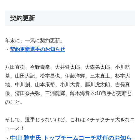
契約更新
年末に、一気に契約更新。
・
契約更新選手のお知らせ
八田直樹、今野泰幸、大井健太郎、大森晃太郎、小川航
基、山田大記、松本昌也、伊藤洋輝、三木直土、杉本大
地、中川創、山本康裕、小川大貴、藤川虎太朗、吉長真
優、清田奈央弥、三浦龍輝、鈴木海音 の18選手が更新と
のこと。
そして、選手じゃないけど、これはメチャクチャ大きなニ
ュース！
中山 雅史氏 トップチームコーチ就任のお知ら
・