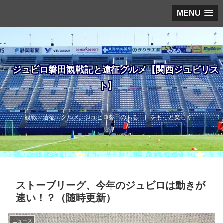
MENU
ジュビロ磐田観戦記と遠征グルメ【関西ジュビリス
ト】
観戦・遠征・グルメ。ジュビロ磐田のある一日をもっと楽しく。
ストーブリーグ、今年のジュビロは動きが
速い！？（随時更新）
ニュース