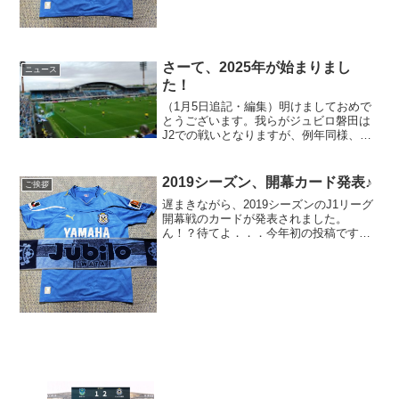
のニュース。名波 浩 監督就任のお知らせ
なな、なんと！名波浩が松本山雅の監督
に就任。今シーズンの...
さーて、2025年が始まりまし
ニュース
た！
（1月5日追記・編集）明けましておめで
とうございます。我らがジュビロ磐田は
J2での戦いとなりますが、例年同様、し
っかり応援していきますよー！ハッチン
ソン監督誕生改めまして、新年あけまし
ておめでとうございます。関東は快晴の
2019シーズン、開幕カード発表♪
ご挨拶
元旦、初詣がてら多摩...
遅まきながら、2019シーズンのJ1リーグ
開幕戦のカードが発表されました。
ん！？待てよ．．．今年初の投稿です
ね。えっと、皆様、あけましておめでと
うございます．．．って、遅すぎですね
日ホーム-アウェイ会場2/22(金)セレッソ
大阪vsヴィッセ...