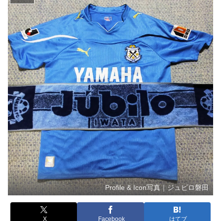
Profile & Icon写真｜ジュビロ磐田
X
Facebook
はてブ