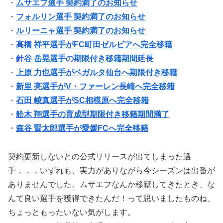
・
ムサエフ選手 契約満了のお知らせ
・
フォルリン選手 契約満了のお知らせ
・
ルリーニャ選手 契約満了のお知らせ
・
高橋 祥平選手がFC町田ゼルビアへ完全移籍
・
針谷 岳晃選手の期限付き移籍期間延長
・
上原 力也選手がベガルタ仙台へ期限付き移籍
・
新里 亮選手がV・ファーレン長崎へ完全移籍
・
石田 崚真選手がSC相模原へ完全移籍
・
舩木 翔選手の育成型期限付き移籍期間満了
・
森谷 賢太郎選手が愛媛FCへ完全移籍
契約更新しないとの公式リリースが出てしまった選
手．．．いずれも、実力がありながら今シーズンは出番が
ありませんでした。ムサエフなんか移籍してきたとき、な
んて良い選手を獲得できたんだ！って思いましたものね、
ちょっともったいない気がします。