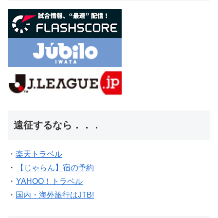
遠征するなら．．．
・
楽天トラベル
・
【じゃらん】宿の予約
・
YAHOO！トラベル
・
国内・海外旅行はJTB!