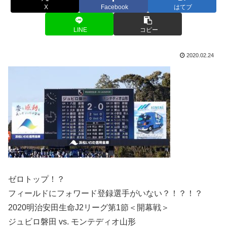
X
Facebook
はてブ
LINE
コピー
2020.02.24
ゼロトップ！？
フィールドにフォワード登録選手がいない？！？！？
2020明治安田生命J2リーグ第1節＜開幕戦＞
ジュビロ磐田 vs. モンテディオ山形