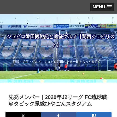
MENU
ジュビロ磐田観戦記と遠征グルメ【関西ジュビリス
ト】
観戦・遠征・グルメ。ジュビロ磐田のある一日をもっと楽しく。
先発メンバー｜2020年J2リーグ FC琉球戦
＠タピック県総ひやごんスタジアム