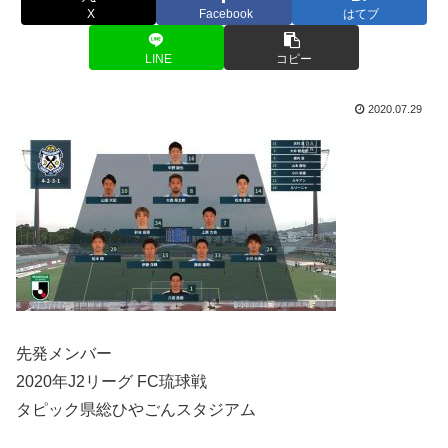
X
Facebook
はてブ
LINE
コピー
2020.07.29
先発メンバー
2020年J2リーグ FC琉球戦
タピック県総ひやごんスタジアム