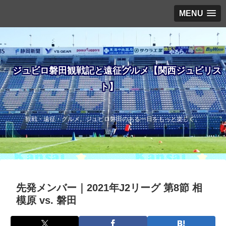
MENU
ジュビロ磐田観戦記と遠征グルメ【関西ジュビリス
ト】
観戦・遠征・グルメ。ジュビロ磐田のある一日をもっと楽しく。
先発メンバー｜2021年J2リーグ 第8節 相
模原 vs. 磐田