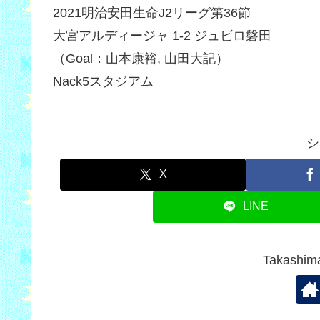
2021明治安田生命J2リーグ第36節
大宮アルディージャ 1-2 ジュビロ磐田
（Goal：山本康裕, 山田大記）
Nack5スタジアム
シ
X
LINE
Takash