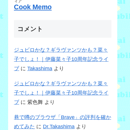
ィア
Cook Memo
コメント
ジュビロかな？ギラヴァンツかも？菜々
子でしょ！｜伊藤菜々子10周年記念ライ
ブ
に
Takashima
より
ジュビロかな？ギラヴァンツかも？菜々
子でしょ！｜伊藤菜々子10周年記念ライ
ブ
に
紫色舞
より
巷で噂のブラウザ「Brave」の評判を確か
めてみた
に
Dr.Takashima
より