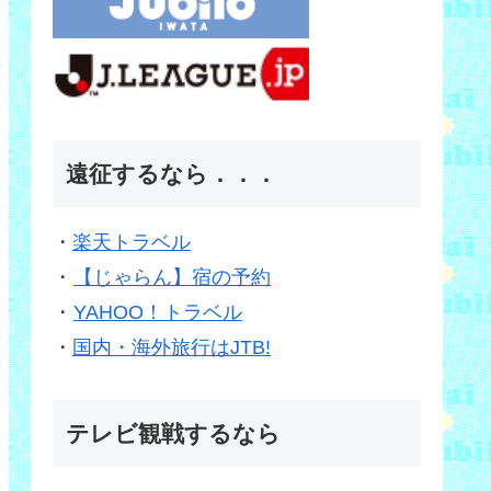
遠征するなら．．．
・
楽天トラベル
・
【じゃらん】宿の予約
・
YAHOO！トラベル
・
国内・海外旅行はJTB!
テレビ観戦するなら