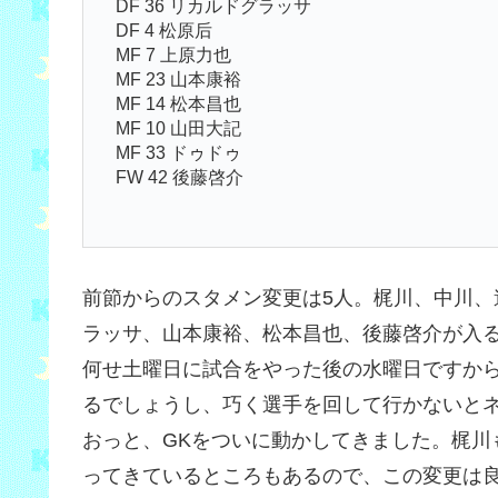
DF 36 リカルドグラッサ
DF 4 松原后
MF 7 上原力也
MF 23 山本康裕
MF 14 松本昌也
MF 10 山田大記
MF 33 ドゥドゥ
FW 42 後藤啓介
前節からのスタメン変更は5人。梶川、中川
ラッサ、山本康裕、松本昌也、後藤啓介が入
何せ土曜日に試合をやった後の水曜日ですか
るでしょうし、巧く選手を回して行かないと
おっと、GKをついに動かしてきました。梶川
ってきているところもあるので、この変更は