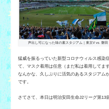
声出し可になった味の素スタジアム｜東京V vs. 磐田
猛威を振るっていた新型コロナウィルス感染
て、マスク着用は任意（まだ私は着用してま
なんかな、久しぶりに活気のあるスタジアム
です。
さてさて、本日は明治安田生命J2リーグ第13