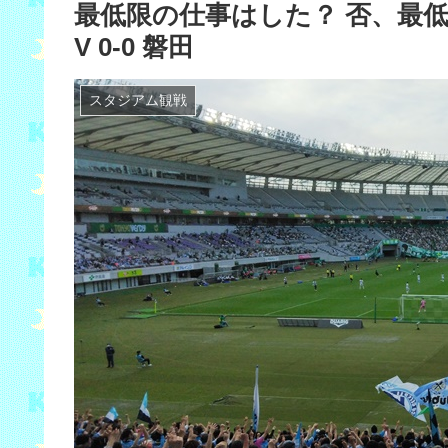
最低限の仕事はした？ 否、最
V 0-0 磐田
スタジアム観戦