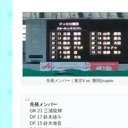
先発メンバー｜東京V vs. 磐田[/captio
先発メンバー
GK 21 三浦龍輝
DF 17 鈴木雄斗
DF 15 鈴木海音