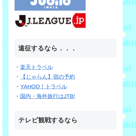
遠征するなら．．．
・
楽天トラベル
・
【じゃらん】宿の予約
・
YAHOO！トラベル
・
国内・海外旅行はJTB!
テレビ観戦するなら