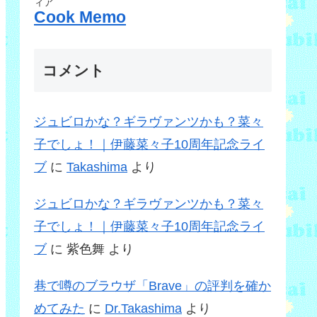
ィア
Cook Memo
コメント
ジュビロかな？ギラヴァンツかも？菜々
子でしょ！｜伊藤菜々子10周年記念ライ
ブ
に
Takashima
より
ジュビロかな？ギラヴァンツかも？菜々
子でしょ！｜伊藤菜々子10周年記念ライ
ブ
に
紫色舞
より
巷で噂のブラウザ「Brave」の評判を確か
めてみた
に
Dr.Takashima
より