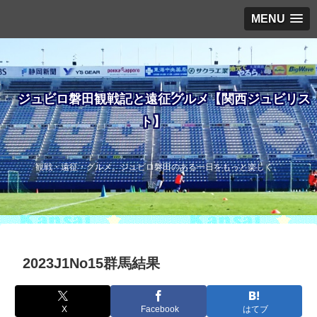
MENU
ジュビロ磐田観戦記と遠征グルメ【関西ジュビリス
ト】
観戦・遠征・グルメ。ジュビロ磐田のある一日をもっと楽しく。
2023J1No15群馬結果
X
Facebook
はてブ